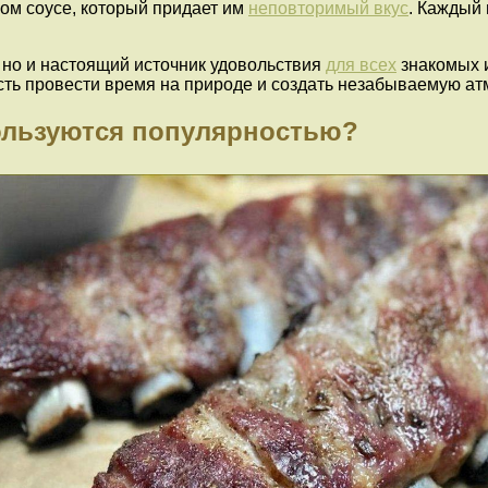
ом соусе, который придает им
неповторимый вкус
. Каждый 
, но и настоящий источник удовольствия
для всех
знакомых и
ть провести время на природе и создать незабываемую ат
ользуются популярностью?