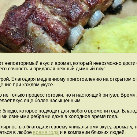
т неповторимый вкус и аромат, который невозможно достич
его сочность и придавая нежный дымный вкус.
урой. Благодаря медленному приготовлению на открытом ог
ение при каждом укусе.
 не только процесс готовки, но и настоящий ритуал. Время
делает вкус еще более насыщенным.
 блюдо, которое подходит для любого времени года. Благо
ыми свиными ребрами даже в холодное время года.
лярностью благодаря своему уникальному вкусу, аромату, 
даться в любое
время года
и в компании близких людей.