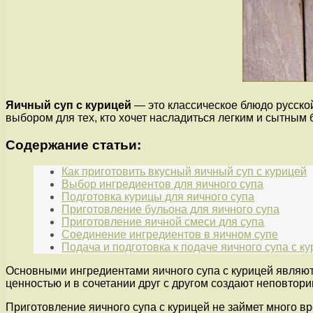
Яичный суп с курицей
— это классическое блюдо русской
выбором для тех, кто хочет насладиться легким и сытным
Содержание статьи:
Как приготовить вкусный яичный суп с курицей
Выбор ингредиентов для яичного супа
Подготовка курицы для яичного супа
Приготовление бульона для яичного супа
Приготовление яичной смеси для супа
Соединение ингредиентов в яичном супе
Подача и подготовка к подаче яичного супа с к
Основными ингредиентами яичного супа с курицей являютс
ценностью и в сочетании друг с другом создают неповтори
Приготовление яичного супа с курицей не займет много в