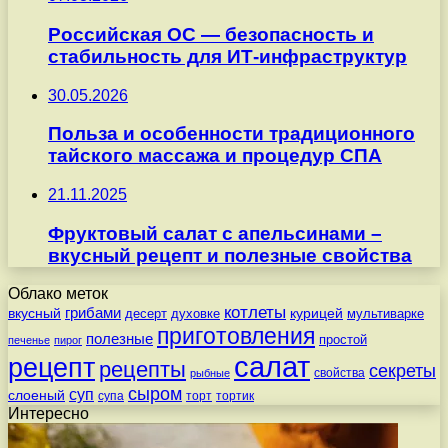
Российская ОС — безопасность и
стабильность для ИТ-инфраструктур
30.05.2026
Польза и особенности традиционного
тайского массажа и процедур СПА
21.11.2025
Фруктовый салат с апельсинами –
вкусный рецепт и полезные свойства
Облако меток
котлеты
вкусный
грибами
курицей
десерт
духовке
мультиварке
приготовления
полезные
простой
печенье
пирог
салат
рецепт
рецепты
секреты
свойства
рыбные
сыром
суп
слоеный
супа
торт
тортик
Интересно