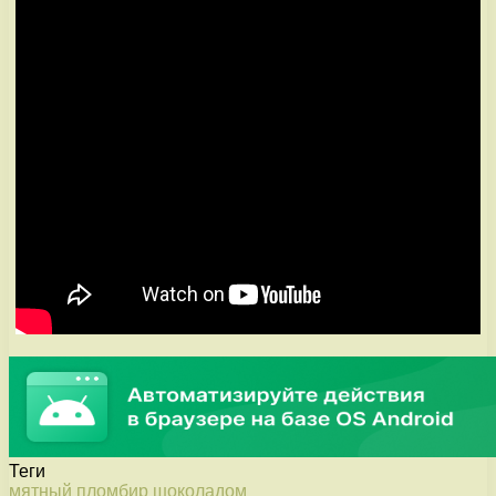
Теги
мятный
пломбир
шоколадом