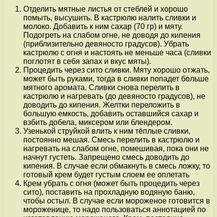
Отделить мятные листья от стеблей и хорошо
помыть, высушить. В кастрюлю налить сливки и
молоко. Добавить к ним сахар (70 гр) и мяту.
Подогреть на слабом огне, не доводя до кипения
(приблизительно девяносто градусов). Убрать
кастрюлю с огня и настоять не меньше часа (сливки
поглотят в себя запах и вкус мяты).
Процедить через сито сливки. Мяту хорошо отжать,
может быть руками, тогда в сливки попадет больше
мятного аромата. Сливки снова перелить в
кастрюлю и нагревать (до девяносто градусов), не
доводить до кипения. Желтки переложить в
большую емкость, добавить оставшийся сахар и
взбить добела, миксером или блендером.
Узенькой струйкой влить к ним тёплые сливки,
постоянно мешая. Смесь перелить в кастрюлю и
нагревать на слабом огне, помешивая, пока они не
начнут густеть. Запрещено смесь доводить до
кипения. В случае если обмакнуть в смесь ложку, то
готовый крем будет густым слоем ее оплетать
Крем убрать с огня (может быть процедить через
сито), поставить на прохладную водяную баню,
чтобы остыл. В случае если мороженое готовится в
мороженице, то надо пользоваться аннотацией по