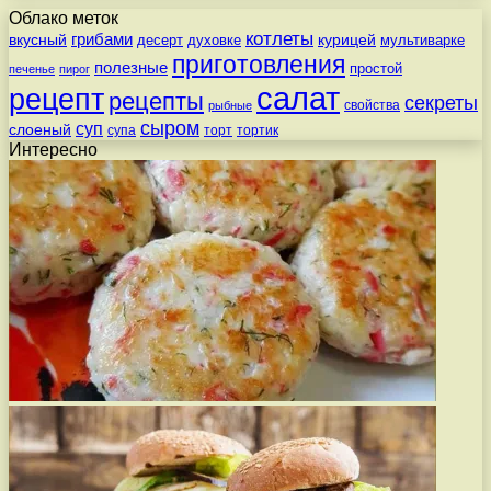
Облако меток
котлеты
вкусный
грибами
курицей
десерт
духовке
мультиварке
приготовления
полезные
простой
печенье
пирог
салат
рецепт
рецепты
секреты
свойства
рыбные
сыром
суп
слоеный
супа
торт
тортик
Интересно