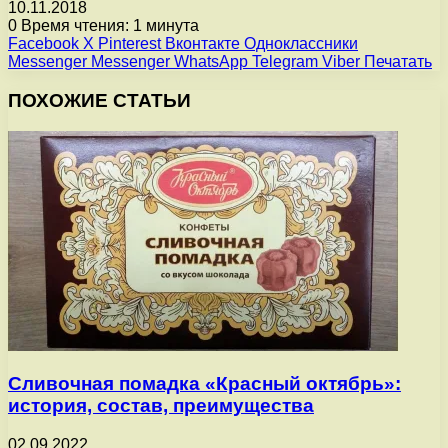
10.11.2018
0
Время чтения: 1 минута
Facebook
X
Pinterest
Вконтакте
Одноклассники
Messenger
Messenger
WhatsApp
Telegram
Viber
Печатать
ПОХОЖИЕ СТАТЬИ
Сливочная помадка «Красный октябрь»:
история, состав, преимущества
02.09.2022