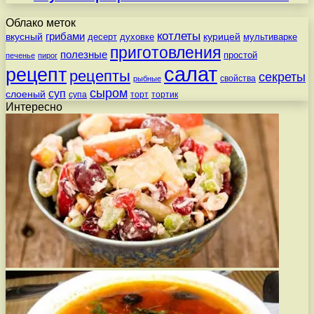
Облако меток
котлеты
вкусный
грибами
курицей
десерт
духовке
мультиварке
приготовления
полезные
простой
печенье
пирог
салат
рецепт
рецепты
секреты
свойства
рыбные
сыром
суп
слоеный
супа
торт
тортик
Интересно