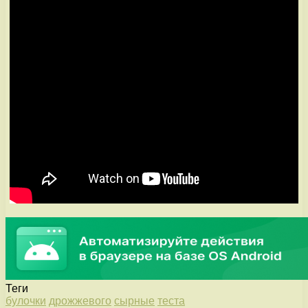
Теги
булочки
дрожжевого
сырные
теста