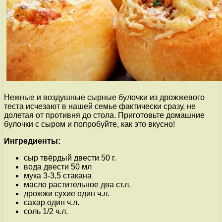
Нежные и воздушные сырные булочки из дрожжевого
теста исчезают в нашей семье фактически сразу, не
долетая от противня до стола. Приготовьте домашние
булочки с сыром и попробуйте, как это вкусно!
Ингредиенты:
сыр твёрдый двести 50 г.
вода двести 50 мл
мука 3-3,5 стакана
масло растительное два ст.л.
дрожжи сухие один ч.л.
сахар один ч.л.
соль 1/2 ч.л.