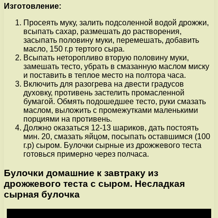
Изготовление:
Просеять муку, залить подсоленной водой дрожжи,
всыпать сахар, размешать до растворения,
засыпать половину муки, перемешать, добавить
масло, 150 г.р тертого сыра.
Всыпать неторопливо вторую половину муки,
замешать тесто, убрать в смазанную маслом миску
и поставить в теплое место на полтора часа.
Включить для разогрева на двести градусов
духовку, противень застелить промасленной
бумагой. Обмять подошедшее тесто, руки смазать
маслом, выложить с промежутками маленькими
порциями на противень.
Должно оказаться 12-13 шариков, дать постоять
мин. 20, смазать яйцом, посыпать оставшимся (100
г.р) сыром. Булочки сырные из дрожжевого теста
готовься примерно через полчаса.
Булочки домашние к завтраку из
дрожжевого теста с сыром. Несладкая
сырная булочка