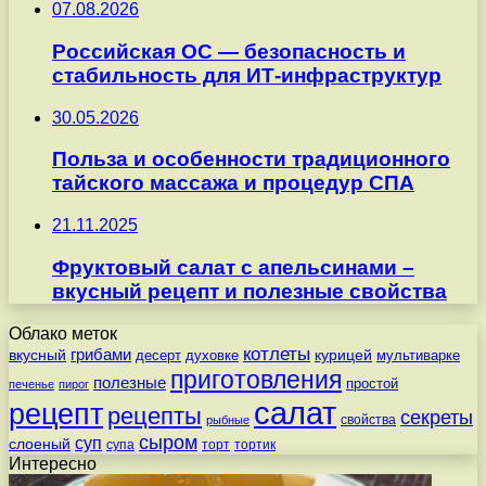
07.08.2026
Российская ОС — безопасность и
стабильность для ИТ-инфраструктур
30.05.2026
Польза и особенности традиционного
тайского массажа и процедур СПА
21.11.2025
Фруктовый салат с апельсинами –
вкусный рецепт и полезные свойства
Облако меток
котлеты
вкусный
грибами
курицей
десерт
духовке
мультиварке
приготовления
полезные
простой
печенье
пирог
салат
рецепт
рецепты
секреты
свойства
рыбные
сыром
суп
слоеный
супа
торт
тортик
Интересно