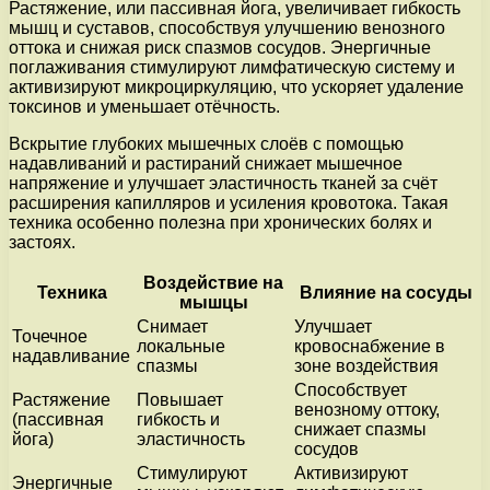
Растяжение, или пассивная йога, увеличивает гибкость
мышц и суставов, способствуя улучшению венозного
оттока и снижая риск спазмов сосудов. Энергичные
поглаживания стимулируют лимфатическую систему и
активизируют микроциркуляцию, что ускоряет удаление
токсинов и уменьшает отёчность.
Вскрытие глубоких мышечных слоёв с помощью
надавливаний и растираний снижает мышечное
напряжение и улучшает эластичность тканей за счёт
расширения капилляров и усиления кровотока. Такая
техника особенно полезна при хронических болях и
застоях.
Воздействие на
Техника
Влияние на сосуды
мышцы
Снимает
Улучшает
Точечное
локальные
кровоснабжение в
надавливание
спазмы
зоне воздействия
Способствует
Растяжение
Повышает
венозному оттоку,
(пассивная
гибкость и
снижает спазмы
йога)
эластичность
сосудов
Стимулируют
Активизируют
Энергичные