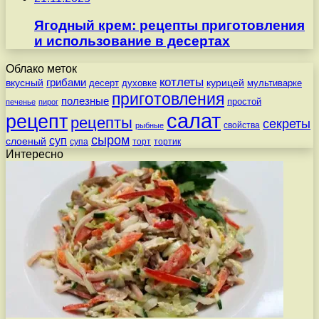
Ягодный крем: рецепты приготовления
и использование в десертах
Облако меток
котлеты
вкусный
грибами
курицей
десерт
духовке
мультиварке
приготовления
полезные
простой
печенье
пирог
салат
рецепт
рецепты
секреты
свойства
рыбные
сыром
суп
слоеный
супа
торт
тортик
Интересно