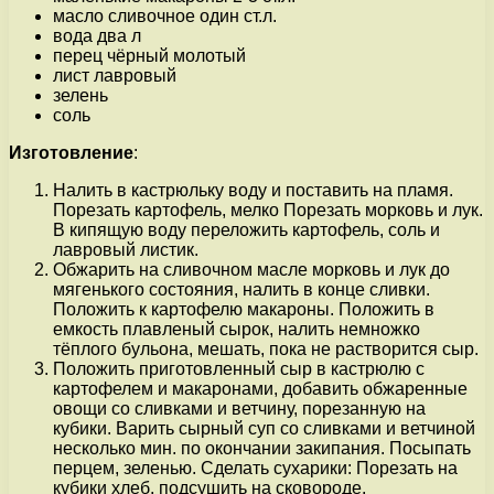
масло сливочное один ст.л.
вода два л
перец чёрный молотый
лист лавровый
зелень
соль
Изготовление
:
Налить в кастрюльку воду и поставить на пламя.
Порезать картофель, мелко Порезать морковь и лук.
В кипящую воду переложить картофель, соль и
лавровый листик.
Обжарить на сливочном масле морковь и лук до
мягенького состояния, налить в конце сливки.
Положить к картофелю макароны. Положить в
емкость плавленый сырок, налить немножко
тёплого бульона, мешать, пока не растворится сыр.
Положить приготовленный сыр в кастрюлю с
картофелем и макаронами, добавить обжаренные
овощи со сливками и ветчину, порезанную на
кубики. Варить сырный суп со сливками и ветчиной
несколько мин. по окончании закипания. Посыпать
перцем, зеленью. Сделать сухарики: Порезать на
кубики хлеб, подсушить на сковороде.