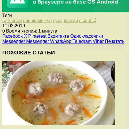
Теги
ветчиной
сливками
суп
сухариками
сырный
11.03.2019
0
Время чтения: 1 минута
Facebook
X
Pinterest
Вконтакте
Одноклассники
Messenger
Messenger
WhatsApp
Telegram
Viber
Печатать
ПОХОЖИЕ СТАТЬИ