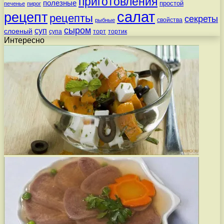
приготовления
полезные
простой
печенье
пирог
салат
рецепт
рецепты
секреты
свойства
рыбные
сыром
суп
слоеный
супа
торт
тортик
Интересно