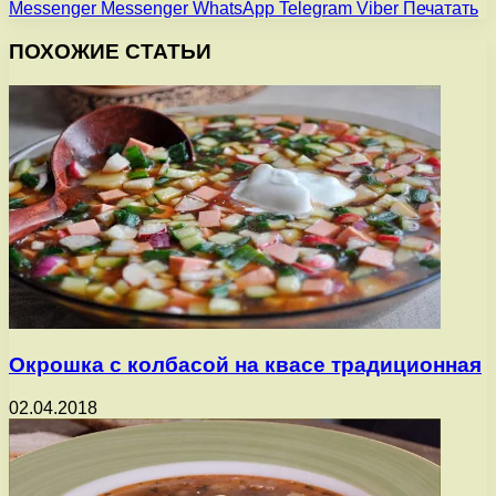
Messenger
Messenger
WhatsApp
Telegram
Viber
Печатать
ПОХОЖИЕ СТАТЬИ
Окрошка с колбасой на квасе традиционная
02.04.2018