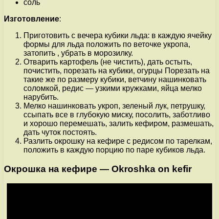
соль
Изготовление
:
Приготовить с вечера кубики льда: в каждую ячейку
формы для льда положить по веточке укропа,
затопить , убрать в морозилку.
Отварить картофель (не чистить), дать остыть,
почистить, порезать на кубики, огурцы Порезать на
такие же по размеру кубики, ветчину нашинковать
соломкой, редис — узкими кружками, яйца мелко
нарубить.
Мелко нашинковать укроп, зеленый лук, петрушку,
ссыпать все в глубокую миску, посолить, заботливо
и хорошо перемешать, залить кефиром, размешать,
дать чуток постоять.
Разлить окрошку на кефире с редисом по тарелкам,
положить в каждую порцию по паре кубиков льда.
Окрошка на кефире — Okroshka on kefir