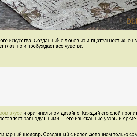
го искусства. Созданный с любовью и тщательностью, он з
т глаз, но и пробуждает все чувства.
мом вкусе
и оригинальном дизайне. Каждый его слой пропит
 оставляет равнодушными — его изысканные узоры и яркие
улинарный шедевр. Созданный с использованием только сам