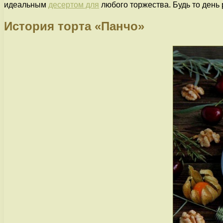
идеальным
десертом для
любого торжества. Будь то день
История торта «Панчо»