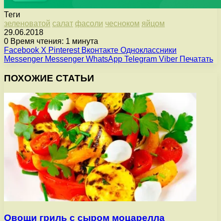
Теги
зеленоватой
салат
фасоли
чесноком
яйцом
29.06.2018
0
Время чтения: 1 минута
Facebook
X
Pinterest
Вконтакте
Одноклассники
Messenger
Messenger
WhatsApp
Telegram
Viber
Печатать
ПОХОЖИЕ СТАТЬИ
Овощи гриль с сыром моцарелла