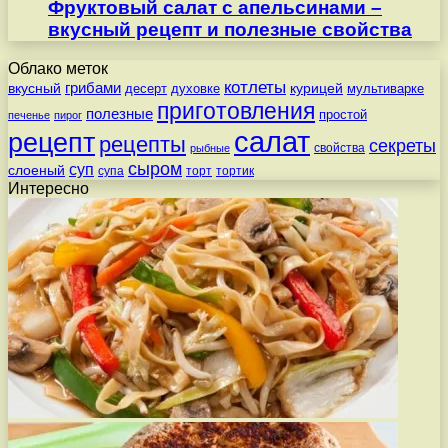
Фруктовый салат с апельсинами –
вкусный рецепт и полезные свойства
Облако меток
котлеты
вкусный
грибами
курицей
десерт
духовке
мультиварке
приготовления
полезные
простой
печенье
пирог
салат
рецепт
рецепты
секреты
свойства
рыбные
сыром
суп
слоеный
супа
торт
тортик
Интересно