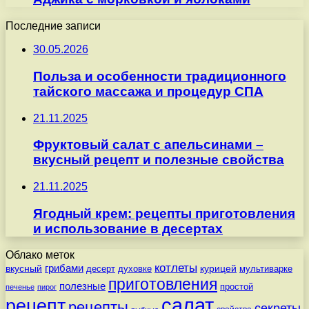
Последние записи
30.05.2026
Польза и особенности традиционного
тайского массажа и процедур СПА
21.11.2025
Фруктовый салат с апельсинами –
вкусный рецепт и полезные свойства
21.11.2025
Ягодный крем: рецепты приготовления
и использование в десертах
Облако меток
котлеты
вкусный
грибами
курицей
десерт
духовке
мультиварке
приготовления
полезные
простой
печенье
пирог
салат
рецепт
рецепты
секреты