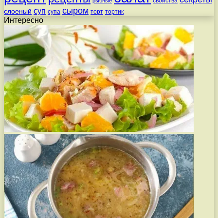
свойства
рыбные
сыром
суп
слоеный
супа
торт
тортик
Интересно