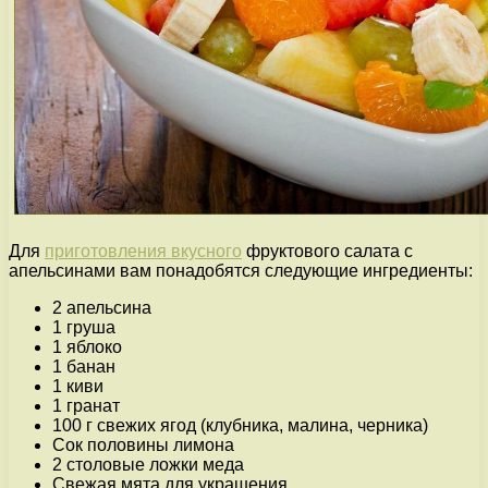
Для
приготовления вкусного
фруктового салата с
апельсинами вам понадобятся следующие ингредиенты:
2 апельсина
1 груша
1 яблоко
1 банан
1 киви
1 гранат
100 г свежих ягод (клубника, малина, черника)
Сок половины лимона
2 столовые ложки меда
Свежая мята для украшения