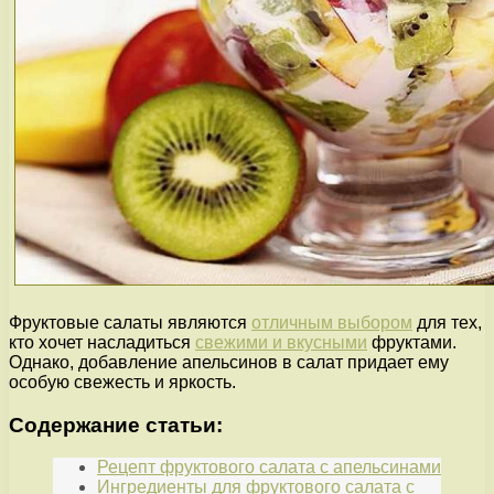
Фруктовые салаты являются
отличным выбором
для тех,
кто хочет насладиться
свежими и вкусными
фруктами.
Однако, добавление апельсинов в салат придает ему
особую свежесть и яркость.
Содержание статьи:
Рецепт фруктового салата с апельсинами
Ингредиенты для фруктового салата с