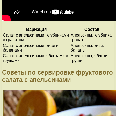
Вариация
Состав
Салат с апельсинами, клубниками
Апельсины, клубника,
и гранатом
гранат
Салат с апельсинами, киви и
Апельсины, киви,
бананами
бананы
Салат с апельсинами, яблоками и
Апельсины, яблоки,
грушами
груши
Советы по сервировке фруктового
салата с апельсинами