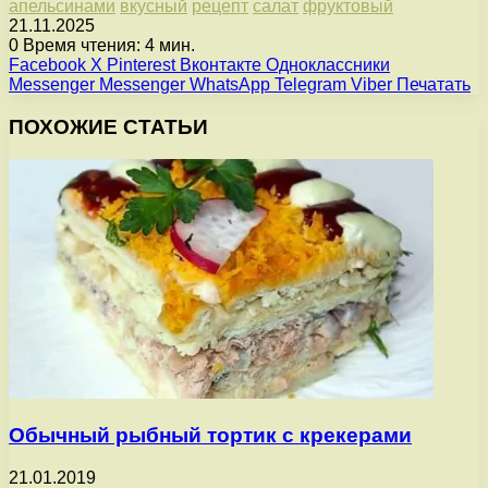
апельсинами
вкусный
рецепт
салат
фруктовый
21.11.2025
0
Время чтения: 4 мин.
Facebook
X
Pinterest
Вконтакте
Одноклассники
Messenger
Messenger
WhatsApp
Telegram
Viber
Печатать
ПОХОЖИЕ СТАТЬИ
Обычный рыбный тортик с крекерами
21.01.2019