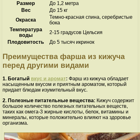
Размер
До 1,2 метра
Вес
До 15 кг
Темно-красная спина, серебристые
Окраска
бока
Температура
2-15 градусов Цельсия
воды
Плодовитость
До 5 тысяч икринок
Преимущества фарша из кижуча
перед другими видами
1. Богатый
вкус и аромат
:
Фарш из кижуча обладает
насыщенным вкусом и приятным ароматом, который
придает блюдам изумительный вкус.
2. Полезные питательные вещества:
Кижуч содержит
большое количество полезных питательных веществ,
таких как омега-3 жирные кислоты, белок, витамины и
минералы, которые положительно влияют на здоровье
организма.