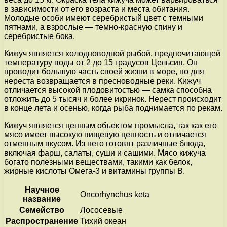
в зависимости от его возраста и места обитания.
Молодые особи имеют серебристый цвет с темными
пятнами, а взрослые — темно-красную спину и
серебристые бока.
Кижуч является холодноводной рыбой, предпочитающей
температуру воды от 2 до 15 градусов Цельсия. Он
проводит большую часть своей жизни в море, но для
нереста возвращается в пресноводные реки. Кижуч
отличается высокой плодовитостью — самка способна
отложить до 5 тысяч и более икринок. Нерест происходит
в конце лета и осенью, когда рыба поднимается по рекам.
Кижуч является ценным объектом промысла, так как его
мясо имеет высокую пищевую ценность и отличается
отменным вкусом. Из него готовят различные блюда,
включая фарш, салаты, суши и сашими. Мясо кижуча
богато полезными веществами, такими как белок,
жирные кислоты Омега-3 и витамины группы В.
Научное
Oncorhynchus keta
название
Семейство
Лососевые
Распространение
Тихий океан