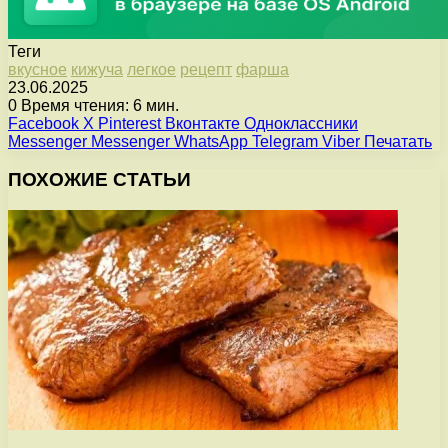
Теги
вкусное
кижуча
легкое
рецепт
фарша
23.06.2025
0
Время чтения: 6 мин.
Facebook
X
Pinterest
Вконтакте
Одноклассники
Messenger
Messenger
WhatsApp
Telegram
Viber
Печатать
ПОХОЖИЕ СТАТЬИ