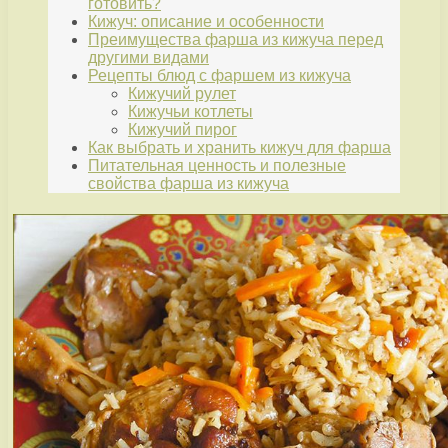
готовить?
Кижуч: описание и особенности
Преимущества фарша из кижуча перед
другими видами
Рецепты блюд с фаршем из кижуча
Кижучий рулет
Кижучьи котлеты
Кижучий пирог
Как выбрать и хранить кижуч для фарша
Питательная ценность и полезные
свойства фарша из кижуча