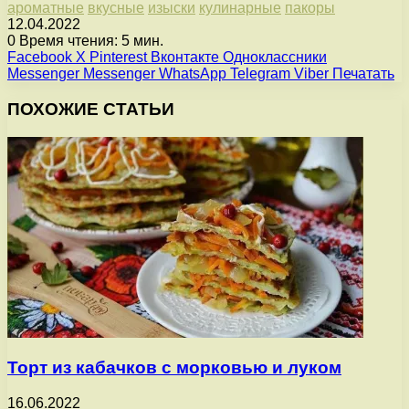
ароматные
вкусные
изыски
кулинарные
пакоры
12.04.2022
0
Время чтения: 5 мин.
Facebook
X
Pinterest
Вконтакте
Одноклассники
Messenger
Messenger
WhatsApp
Telegram
Viber
Печатать
ПОХОЖИЕ СТАТЬИ
Торт из кабачков с морковью и луком
16.06.2022