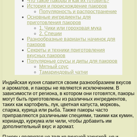
Что такое пакоры и как их готовить?
История и происхождение пакоров
Популярность и распространение
Основные ингредиенты для
приготовления пакоров
1. Чики или гороховая мука
2. Специи
Разнообразные варианты начинок для
пакоров
Секреты и техники приготовления
вкусных пакоров
Популярные соусы и дипы для пакоров
Мятный соус
Тамариндовый чатни
Индийская кухня славится своим разнообразием вкусов
и ароматов, и пакоры не являются исключением. В
зависимости от региона, в котором они готовятся, пакоры
могут быть приготовлены из различных ингредиентов,
таких как картофель, лук, цветная капуста, морковь,
спаржа, курица или рыба. Также пакоры часто
приправляются различными специями, такими как кумин,
кориандр, куркума или чили, чтобы добавить им
дополнительный вкус и аромат.
Пакоры являются не только вкусной закуской, но и