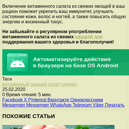
Включение витаминного салата из свежих овощей в ваш
рацион поможет укрепить ваш иммунитет, улучшить
состояние кожи, волос и ногтей, а также повысить общую
энергию и жизненный тонус.
Не забывайте о регулярном употреблении
витаминного салата из свежих
овощей для
поддержания вашего здоровья и благополучия!
Теги
витаминный
овощей
салат
свежих
25.02.2020
0
Время чтения: 5 мин.
Facebook
X
Pinterest
Вконтакте
Одноклассники
Messenger
Messenger
WhatsApp
Telegram
Viber
Печатать
ПОХОЖИЕ СТАТЬИ