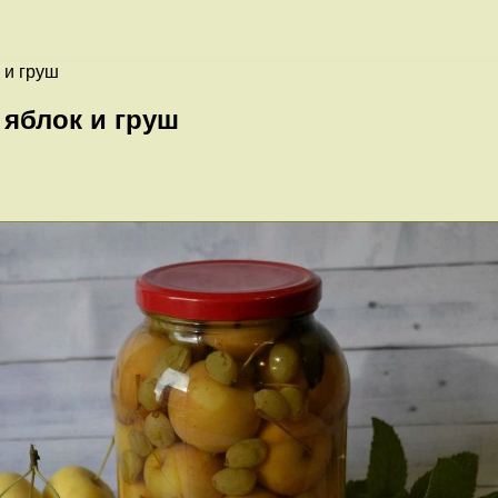
 и груш
 яблок и груш