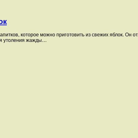
ок
питков, которое можно приготовить из свежих яблок. Он 
ля утоления жажды…