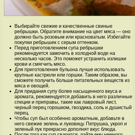
Выбирайте свежие и качественные свиные
ребрышки. Обратите внимание на цвет мяса — оно
должно быть розовым или красноватым. Избегайте
покупки ребрышек с серым оттенком.
Перед приготовлением супа ребрышки
рекомендуется замочить в холодной воде на
несколько часов. Это поможет устранить излишки
крови и смягчить мясо.
Для приготовления бульона лучше использовать
крупные кастрюли или горшки. Таким образом, вы
сможете получить больше питательных веществ из
мяса и овощей.
Для придания супу более насыщенного вкуса и
аромата, рекомендуется добавить в него различные
специи и приправы, такие как лавровый лист,
черный перец горошком, гвоздика, соль и душистый
перец.
Чтобы суп был особенно ароматным, добавьте в
него свежие зелень и луковицу. Петрушка, укроп и
зеленый лук прекрасно дополнят вкус блюда.
После того как суп сварится, дайте ему немного