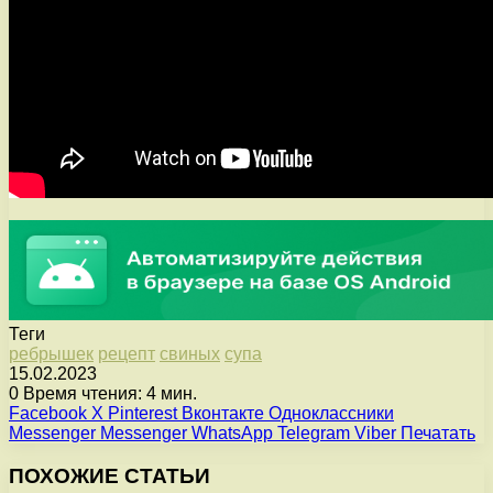
Теги
ребрышек
рецепт
свиных
супа
15.02.2023
0
Время чтения: 4 мин.
Facebook
X
Pinterest
Вконтакте
Одноклассники
Messenger
Messenger
WhatsApp
Telegram
Viber
Печатать
ПОХОЖИЕ СТАТЬИ