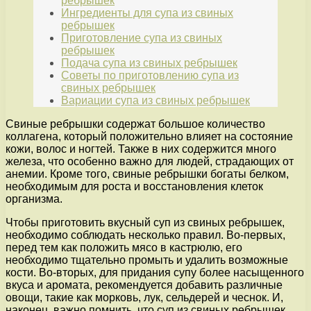
ребрышек
Ингредиенты для супа из свиных
ребрышек
Приготовление супа из свиных
ребрышек
Подача супа из свиных ребрышек
Советы по приготовлению супа из
свиных ребрышек
Вариации супа из свиных ребрышек
Свиные ребрышки содержат большое количество
коллагена, который положительно влияет на состояние
кожи, волос и ногтей. Также в них содержится много
железа, что особенно важно для людей, страдающих от
анемии. Кроме того, свиные ребрышки богаты белком,
необходимым для роста и восстановления клеток
организма.
Чтобы приготовить вкусный суп из свиных ребрышек,
необходимо соблюдать несколько правил. Во-первых,
перед тем как положить мясо в кастрюлю, его
необходимо тщательно промыть и удалить возможные
кости. Во-вторых, для придания супу более насыщенного
вкуса и аромата, рекомендуется добавить различные
овощи, такие как морковь, лук, сельдерей и чеснок. И,
наконец, важно помнить, что суп из свиных ребрышек