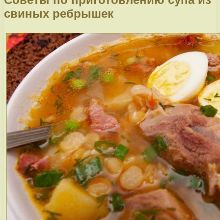
свиных ребрышек