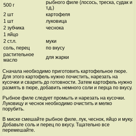
рыбного филе (лосось, треска, судак и
500 г
т.д.)
2 шт
картофеля
1 шт
луковица
2 зубчика
чеснока
1 яйцо
2 ст.л.
муки
соль, перец
по вкусу
растительное
для жарки
масло
Сначала необходимо приготовить картофельное пюре.
Для этого картофель нужно почистить, нарезать на
кусочки и сварить до готовности. Затем картофель нужно
размять в пюре, добавить немного соли и перца по вкусу.
Рыбное филе следует промыть и нарезать на кусочки.
Луковицу и чеснок необходимо очистить и мелко
порубить.
В миске смешайте рыбное филе, лук, чеснок, яйцо и муку.
Добавьте соль и перец по вкусу. Тщательно все
перемешайте.