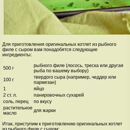
Для приготовления оригинальных котлет из рыбного
филе с сыром вам понадобятся следующие
ингредиенты:
рыбного филе (лосось, треска или другая
500 г
рыба по вашему выбору)
твердого сыра (например, чеддер или
100 г
пармезан)
1
яйцо
2 ст. л.
панировочных сухарей
соль, перец
по вкусу
растительное
для жарки
масло
Итак, приступим к приготовлению оригинальных котлет
из рыбного филе с сыром: