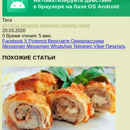
Теги
котлеты
рецепты
рыбного
секреты
филе
20.03.2020
0
Время чтения: 5 мин.
Facebook
X
Pinterest
Вконтакте
Одноклассники
Messenger
Messenger
WhatsApp
Telegram
Viber
Печатать
ПОХОЖИЕ СТАТЬИ