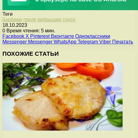
Теги
барбекю
гриле
ребрышки
соусе
18.10.2023
0
Время чтения: 5 мин.
Facebook
X
Pinterest
Вконтакте
Одноклассники
Messenger
Messenger
WhatsApp
Telegram
Viber
Печатать
ПОХОЖИЕ СТАТЬИ