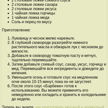
2 столовые ложки соевого соуса
2 столовые ложки сахара
2 столовые ложки уксуса
1 чайная ложка горчицы
1 чайная ложка меда
Соль и перец по вкусу
Приготовление:
Луковицу и чеснок мелко нарежьте.
В глубокой сковороде разогрейте немного
растительного масла и обжарьте лук с чесноком до
мягкости.
Добавьте в сковороду томатную пасту и кетчуп,
тщательно перемешайте.
Затем добавьте соевый соус, сахар, уксус, горчицу и
мед. Перемешайте все ингредиенты и доведите до
кипения.
Уменьшите огонь и готовьте соус на медленном
огне около 10-15 минут, пока он не загустеет.
После этого соус «Барбекю» готов к
использованию. Вы можете применять его
немедленно или охладить и хранить в холодильнике
до недели.
Теперь вы знаете,
как приготовить
вкусный и ароматный