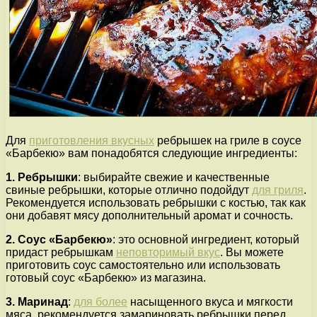
Для
приготовления вкусных
ребрышек на гриле в соусе
«Барбекю» вам понадобятся следующие ингредиенты:
1. Ребрышки
: выбирайте свежие и качественные
свиные ребрышки, которые отлично подойдут
для гриля
.
Рекомендуется использовать ребрышки с костью, так как
они добавят мясу дополнительный аромат и сочность.
2. Соус «Барбекю»
: это основной ингредиент, который
придаст ребрышкам
неповторимый вкус
. Вы можете
приготовить соус самостоятельно или использовать
готовый соус «Барбекю» из магазина.
3. Маринад
:
для более
насыщенного вкуса и мягкости
мяса, рекомендуется замариновать ребрышки перед