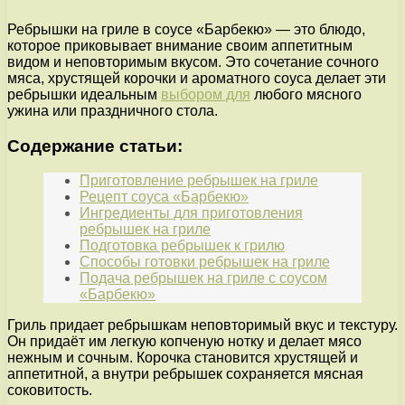
Ребрышки на гриле в соусе «Барбекю» — это блюдо,
которое приковывает внимание своим аппетитным
видом и неповторимым вкусом. Это сочетание сочного
мяса, хрустящей корочки и ароматного соуса делает эти
ребрышки идеальным
выбором для
любого мясного
ужина или праздничного стола.
Содержание статьи:
Приготовление ребрышек на гриле
Рецепт соуса «Барбекю»
Ингредиенты для приготовления
ребрышек на гриле
Подготовка ребрышек к грилю
Способы готовки ребрышек на гриле
Подача ребрышек на гриле с соусом
«Барбекю»
Гриль придает ребрышкам неповторимый вкус и текстуру.
Он придаёт им легкую копченую нотку и делает мясо
нежным и сочным. Корочка становится хрустящей и
аппетитной, а внутри ребрышек сохраняется мясная
соковитость.