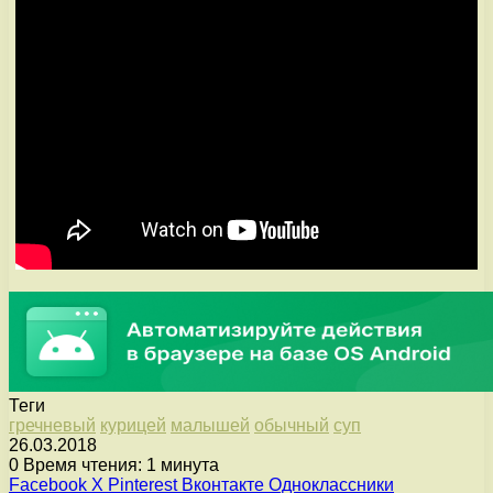
Теги
гречневый
курицей
малышей
обычный
суп
26.03.2018
0
Время чтения: 1 минута
Facebook
X
Pinterest
Вконтакте
Одноклассники