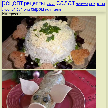
салат
рецепт
рецепты
секреты
свойства
рыбные
сыром
суп
слоеный
супа
торт
тортик
Интересно