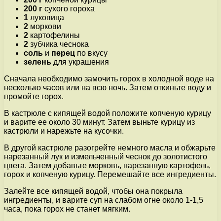
200 г
сухого гороха
1
луковица
2
моркови
2
картофелины
2
зубчика чеснока
соль
и
перец
по вкусу
зелень
для украшения
Сначала необходимо замочить горох в холодной воде на
несколько часов или на всю ночь. Затем откиньте воду и
промойте горох.
В кастрюле с кипящей водой положите копченую курицу
и варите ее около 30 минут. Затем выньте курицу из
кастрюли и нарежьте на кусочки.
В другой кастрюле разогрейте немного масла и обжарьте
нарезанный лук и измельченный чеснок до золотистого
цвета. Затем добавьте морковь, нарезанную картофель,
горох и копченую курицу. Перемешайте все ингредиенты.
Залейте все кипящей водой, чтобы она покрыла
ингредиенты, и варите суп на слабом огне около 1-1,5
часа, пока горох не станет мягким.