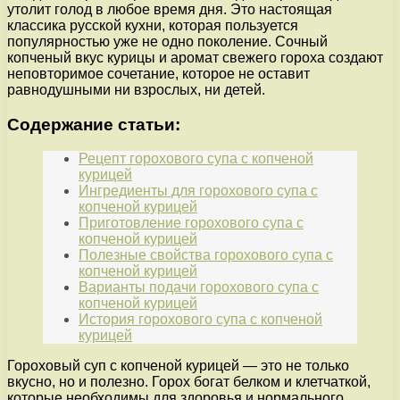
утолит голод в любое время дня. Это настоящая
классика русской кухни, которая пользуется
популярностью уже не одно поколение. Сочный
копченый вкус курицы и аромат свежего гороха создают
неповторимое сочетание, которое не оставит
равнодушными ни взрослых, ни детей.
Содержание статьи:
Рецепт горохового супа с копченой
курицей
Ингредиенты для горохового супа с
копченой курицей
Приготовление горохового супа с
копченой курицей
Полезные свойства горохового супа с
копченой курицей
Варианты подачи горохового супа с
копченой курицей
История горохового супа с копченой
курицей
Гороховый суп с копченой курицей — это не только
вкусно, но и полезно. Горох богат белком и клетчаткой,
которые необходимы для здоровья и нормального