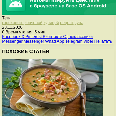
Теги
горохового
копченой
курицей
рецепт
супа
23.11.2020
0
Время чтения: 5 мин.
Facebook
X
Pinterest
Вконтакте
Одноклассники
Messenger
Messenger
WhatsApp
Telegram
Viber
Печатать
ПОХОЖИЕ СТАТЬИ