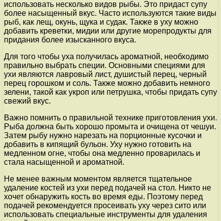
использовать несколько видов рыбы. Это придаст супу
более насыщенный вкус. Часто используются такие виды
рыб, как лещ, окунь, щука и судак. Также в уху можно
добавить креветки, мидии или другие морепродукты для
придания более изысканного вкуса.
Для того чтобы уха получилась ароматной, необходимо
правильно выбрать специи. Основными специями для
ухи являются лавровый лист, душистый перец, черный
перец горошком и соль. Также можно добавить немного
зелени, такой как укроп или петрушка, чтобы придать супу
свежий вкус.
Важно помнить о правильной технике приготовления ухи.
Рыба должна быть хорошо промыта и очищена от чешуи.
Затем рыбу нужно нарезать на порционные кусочки и
добавить в кипящий бульон. Уху нужно готовить на
медленном огне, чтобы она медленно проварилась и
стала насыщенной и ароматной.
Не менее важным моментом является тщательное
удаление костей из ухи перед подачей на стол. Никто не
хочет обнаружить кость во время еды. Поэтому перед
подачей рекомендуется просеивать уху через сито или
использовать специальные инструменты для удаления