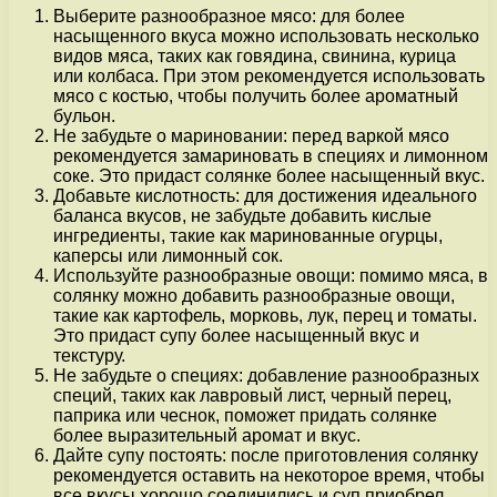
Выберите разнообразное мясо: для более
насыщенного вкуса можно использовать несколько
видов мяса, таких как говядина, свинина, курица
или колбаса. При этом рекомендуется использовать
мясо с костью, чтобы получить более ароматный
бульон.
Не забудьте о мариновании: перед варкой мясо
рекомендуется замариновать в специях и лимонном
соке. Это придаст солянке более насыщенный вкус.
Добавьте кислотность: для достижения идеального
баланса вкусов, не забудьте добавить кислые
ингредиенты, такие как маринованные огурцы,
каперсы или лимонный сок.
Используйте разнообразные овощи: помимо мяса, в
солянку можно добавить разнообразные овощи,
такие как картофель, морковь, лук, перец и томаты.
Это придаст супу более насыщенный вкус и
текстуру.
Не забудьте о специях: добавление разнообразных
специй, таких как лавровый лист, черный перец,
паприка или чеснок, поможет придать солянке
более выразительный аромат и вкус.
Дайте супу постоять: после приготовления солянку
рекомендуется оставить на некоторое время, чтобы
все вкусы хорошо соединились и суп приобрел