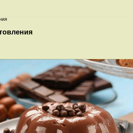
ния
товления