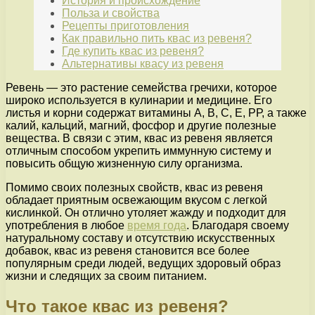
История и происхождение
Польза и свойства
Рецепты приготовления
Как правильно пить квас из ревеня?
Где купить квас из ревеня?
Альтернативы квасу из ревеня
Ревень — это растение семейства гречихи, которое
широко используется в кулинарии и медицине. Его
листья и корни содержат витамины А, В, С, Е, РР, а также
калий, кальций, магний, фосфор и другие полезные
вещества. В связи с этим, квас из ревеня является
отличным способом укрепить иммунную систему и
повысить общую жизненную силу организма.
Помимо своих полезных свойств, квас из ревеня
обладает приятным освежающим вкусом с легкой
кислинкой. Он отлично утоляет жажду и подходит для
употребления в любое
время года
. Благодаря своему
натуральному составу и отсутствию искусственных
добавок, квас из ревеня становится все более
популярным среди людей, ведущих здоровый образ
жизни и следящих за своим питанием.
Что такое квас из ревеня?