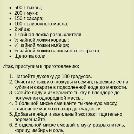
500 г тыквы;
200 г муки;
150 г сахара;
100 г сливочного масла;
2 яйца;
1 чайная ложка разрыхлителя;
½ чайной ложки корицы;
½ чайной ложки имбиря;
½ чайной ложки ванильного экстракта;
Щепотка соли.
Итак, приступим к приготовлению:
Нагрейте духовку до 180 градусов.
Очистите тыкву от кожуры и семян, нарежьте ее на
кубики и сварите в подсоленной воде до мягкости.
Слейте воду и измельчите тыкву в блендере до
получения однородной массы.
В большой миске смешайте тыквенную массу,
сливочное масло и сахар до гладкости.
Добавьте яйца и ванильный экстракт, тщательно
перемешайте.
В отдельной миске смешайте муку, разрыхлитель,
корицу, имбирь и соль.