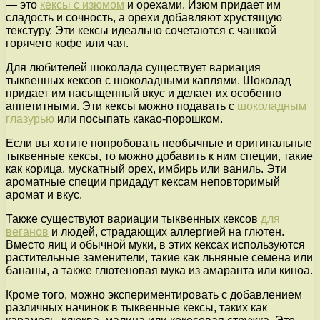
— это
кексы с изюмом
и орехами. Изюм придает им
сладость и сочность, а орехи добавляют хрустящую
текстуру. Эти кексы идеально сочетаются с чашкой
горячего кофе или чая.
Для любителей шоколада существует вариация
тыквенных кексов с шоколадными каплями. Шоколад
придает им насыщенный вкус и делает их особенно
аппетитными. Эти кексы можно подавать с
шоколадным
глазурью
или посыпать какао-порошком.
Если вы хотите попробовать необычные и оригинальные
тыквенные кексы, то можно добавить к ним специи, такие
как корица, мускатный орех, имбирь или ваниль. Эти
ароматные специи придадут кексам неповторимый
аромат и вкус.
Также существуют вариации тыквенных кексов
для
веганов
и людей, страдающих аллергией на глютен.
Вместо яиц и обычной муки, в этих кексах используются
растительные заменители, такие как льняные семена или
бананы, а также глютеновая мука из амаранта или киноа.
Кроме того, можно экспериментировать с добавлением
различных начинок в тыквенные кексы, таких как