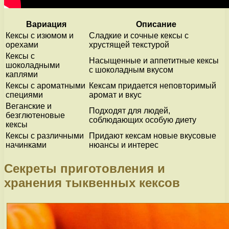
Вариация
Описание
Кексы с изюмом и
Сладкие и сочные кексы с
орехами
хрустящей текстурой
Кексы с
Насыщенные и аппетитные кексы
шоколадными
с шоколадным вкусом
каплями
Кексы с ароматными
Кексам придается неповторимый
специями
аромат и вкус
Веганские и
Подходят для людей,
безглютеновые
соблюдающих особую диету
кексы
Кексы с различными
Придают кексам новые вкусовые
начинками
нюансы и интерес
Секреты приготовления и
хранения тыквенных кексов