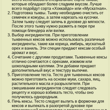
которые обладают более сладким вкусом. Лучше
всего подойдут сорта «Хоккайдо» или «Мускатная».
Подготовка тыквы. Тыкву необходимо очистить от
семечек и кожуры, а затем нарезать на кусочки.
Затем тыкву следует запечь в духовке до мягкости.
После этого тыкву нужно размять в пюре при
помощи блендера или вилки.
Выбор ингредиентов. При приготовлении
тыквенных кексов можно использовать различные
ингредиенты, такие как корица, имбирь, мускатный
орех и ваниль. Эти специи придают кексам особый
аромат и вкус.
Сочетание с другими продуктами. Тыквенные кексы
отлично сочетаются с орехами, изюмом или
шоколадными каплями. Эти добавки придают
дополнительный вкус и текстуру выпечке.
Приготовление теста. Тесто для тыквенных кексов
можно приготовить на основе муки, сахара, яиц,
растительного масла и разрыхлителя. При
смешивании ингредиентов следует следовать
рецепту и хорошо взбивать тесто, чтобы оно
получилось однородным.
Печь кексы. Тесто следует вылить в формочки для
кексов и выпекать в разогретой духовке при