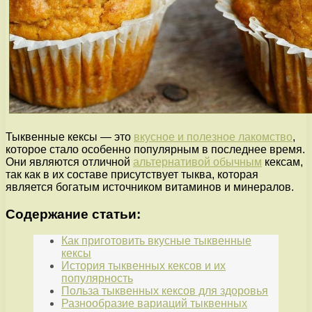
Тыквенные кексы — это
вкусное и полезное лакомство
,
которое стало особенно популярным в последнее время.
Они являются отличной
альтернативой обычным
кексам,
так как в их составе присутствует тыква, которая
является богатым источником витаминов и минералов.
Содержание статьи:
Как приготовить вкусные тыквенные
кексы
История тыквенных кексов и их
популярность
Польза тыквенных кексов для здоровья
Разнообразие вариаций тыквенных