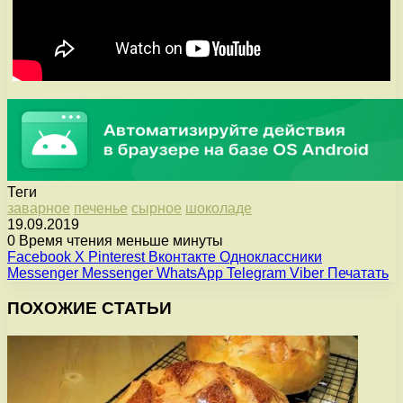
Теги
заварное
печенье
сырное
шоколаде
19.09.2019
0
Время чтения меньше минуты
Facebook
X
Pinterest
Вконтакте
Одноклассники
Messenger
Messenger
WhatsApp
Telegram
Viber
Печатать
ПОХОЖИЕ СТАТЬИ