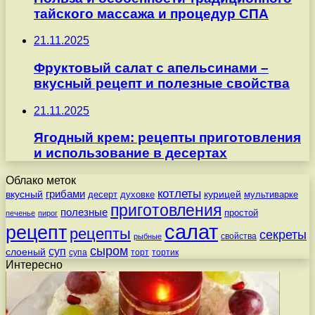
тайского массажа и процедур СПА
21.11.2025
Фруктовый салат с апельсинами –
вкусный рецепт и полезные свойства
21.11.2025
Ягодный крем: рецепты приготовления
и использование в десертах
Облако меток
котлеты
вкусный
грибами
курицей
десерт
духовке
мультиварке
приготовления
полезные
простой
печенье
пирог
салат
рецепт
рецепты
секреты
свойства
рыбные
сыром
суп
слоеный
супа
торт
тортик
Интересно