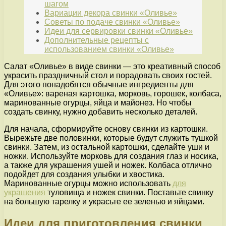
шагом
Вариации декора свинки «Оливье»
Советы по подаче свинки «Оливье»
Идеи для сервировки свинки «Оливье»
Дополнительные рецепты с
использованием свинки «Оливье»
Салат «Оливье» в виде свинки — это креативный способ
украсить праздничный стол и порадовать своих гостей.
Для этого понадобятся обычные ингредиенты для
«Оливье»: вареная картошка, морковь, горошек, колбаса,
маринованные огурцы, яйца и майонез. Но чтобы
создать свинку, нужно добавить несколько деталей.
Для начала, сформируйте основу свинки из картошки.
Вырежьте две половинки, которые будут служить тушкой
свинки. Затем, из остальной картошки, сделайте уши и
ножки. Используйте морковь для создания глаз и носика,
а также для украшения ушей и ножек. Колбаса отлично
подойдет для создания улыбки и хвостика.
Маринованные огурцы можно использовать
для
украшения
туловища и ножек свинки. Поставьте свинку
на большую тарелку и украсьте ее зеленью и яйцами.
Идеи для приготовления свинки