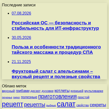
Последние записи
07.08.2026
Российская ОС — безопасность и
стабильность для ИТ-инфраструктур
30.05.2026
Польза и особенности традиционного
тайского массажа и процедур СПА
21.11.2025
Фруктовый салат с апельсинами –
вкусный рецепт и полезные свойства
Облако меток
котлеты
вкусный
грибами
курицей
десерт
духовке
мультиварке
приготовления
полезные
простой
печенье
пирог
салат
рецепт
рецепты
секреты
свойства
рыбные