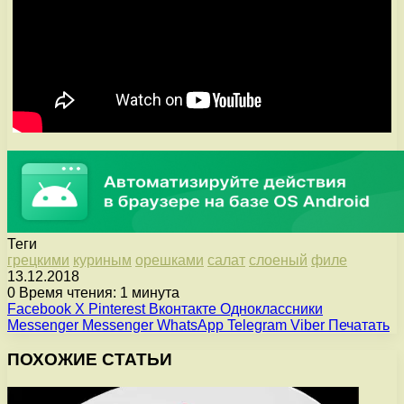
Теги
грецкими
куриным
орешками
салат
слоеный
филе
13.12.2018
0
Время чтения: 1 минута
Facebook
X
Pinterest
Вконтакте
Одноклассники
Messenger
Messenger
WhatsApp
Telegram
Viber
Печатать
ПОХОЖИЕ СТАТЬИ