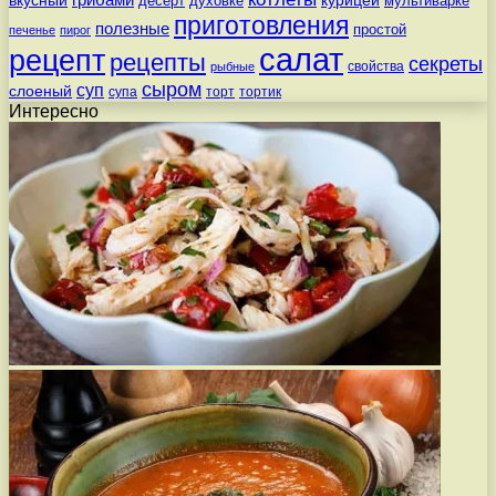
вкусный
грибами
курицей
десерт
духовке
мультиварке
приготовления
полезные
простой
печенье
пирог
салат
рецепт
рецепты
секреты
свойства
рыбные
сыром
суп
слоеный
супа
торт
тортик
Интересно