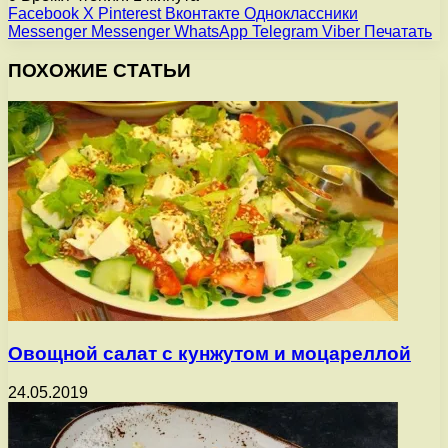
Facebook
X
Pinterest
Вконтакте
Одноклассники
Messenger
Messenger
WhatsApp
Telegram
Viber
Печатать
ПОХОЖИЕ СТАТЬИ
Овощной салат с кунжутом и моцареллой
24.05.2019