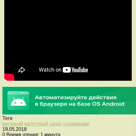
Теги
ветчиной
капустный
салат
сухариками
19.05.2018
0
Время чтения: 1 минута