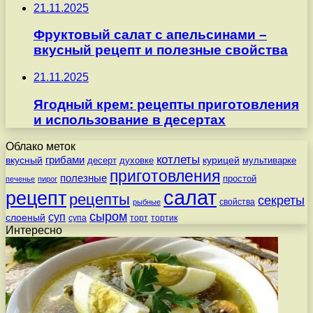
21.11.2025
Фруктовый салат с апельсинами –
вкусный рецепт и полезные свойства
21.11.2025
Ягодный крем: рецепты приготовления
и использование в десертах
Облако меток
котлеты
вкусный
грибами
курицей
десерт
духовке
мультиварке
приготовления
полезные
простой
печенье
пирог
салат
рецепт
рецепты
секреты
свойства
рыбные
сыром
суп
слоеный
супа
торт
тортик
Интересно