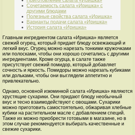
Приготовление салата «Иришка»
Сочетаемость салата «Иришка» с
другими блюдами
Полезные свойства салата «Иришка»
Варианты подачи салата «Иришка»
История салата «Иришка»
Главным ингредиентом салата «Иришка» является
свежий огурец, который придает блюду освежающий и
легкий вкус. Огурец можно нарезать тонкими кружочками
или полосками, чтобы они хорошо сочетались с другими
ингредиентами. Кроме огурца, в салате также
присутствует свежий помидор, который добавляет
сочность и яркость. Помидоры можно нарезать кубиками
или дольками, чтобы они выглядели аппетитно и
привлекательно.
Однако, основной изюминкой салата «Иришка» являются
хрустящие сухарики. Они придают блюду необычный
вкус и тесно взаимодействуют с овощами. Сухарики
можно приготовить самостоятельно, обжаривая хлебные
кубики на растительном масле с добавлением специй.
Также их можно приобрести готовыми в магазине, но в
этом случае рекомендуется выбирать качественные и
свежие сухарики.