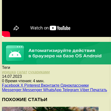
Теги
иришка
салат
сухариками
14.07.2023
0
Время чтения: 4 мин.
Facebook
X
Pinterest
Вконтакте
Одноклассники
Messenger
Messenger
WhatsApp
Telegram
Viber
Печатать
ПОХОЖИЕ СТАТЬИ