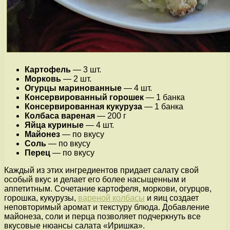
Картофель
— 3 шт.
Морковь
— 2 шт.
Огурцы маринованные
— 4 шт.
Консервированный горошек
— 1 банка
Консервированная кукуруза
— 1 банка
Колбаса вареная
— 200 г
Яйца куриные
— 4 шт.
Майонез
— по вкусу
Соль
— по вкусу
Перец
— по вкусу
Каждый из этих ингредиентов придает салату свой
особый вкус и делает его более насыщенным и
аппетитным. Сочетание картофеля, моркови, огурцов,
горошка, кукурузы,
вареной колбасы
и яиц создает
неповторимый аромат и текстуру блюда. Добавление
майонеза, соли и перца позволяет подчеркнуть все
вкусовые нюансы салата «Иришка».