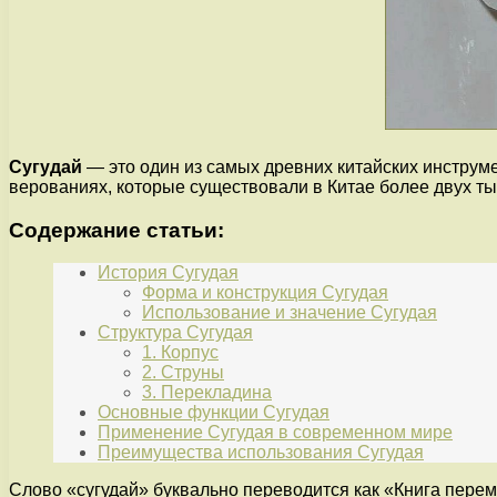
Сугудай
— это один из самых древних китайских инструм
верованиях, которые существовали в Китае более двух тыс
Содержание статьи:
История Сугудая
Форма и конструкция Сугудая
Использование и значение Сугудая
Структура Сугудая
1. Корпус
2. Струны
3. Перекладина
Основные функции Сугудая
Применение Сугудая в современном мире
Преимущества использования Сугудая
Слово «сугудай» буквально переводится как «Книга перем