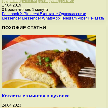
грудинки
орешками
рулет
сухофруктами
17.04.2019
0
Время чтения: 1 минута
Facebook
X
Pinterest
Вконтакте
Одноклассники
Messenger
Messenger
WhatsApp
Telegram
Viber
Печатать
ПОХОЖИЕ СТАТЬИ
Котлеты из минтая в духовке
24.04.2023