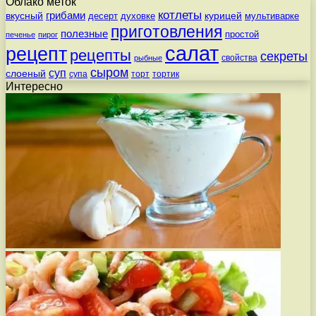
Облако меток
котлеты
вкусный
грибами
курицей
десерт
духовке
мультиварке
приготовления
полезные
простой
печенье
пирог
салат
рецепт
рецепты
секреты
свойства
рыбные
сыром
суп
слоеный
супа
торт
тортик
Интересно