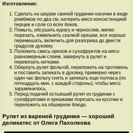
Изготовление:
Сделать на шкурке свиной грудинки насечки в виде
ромбиков по два см, натереть мясо консистенцией
перцев и соли со всех боков.
Помыть, обсушить курагу и чернослив, мелко
порезать, измельчить скалкой орешки, все хорошо
перемешать, включить для разогрева до двести
градусов духовку.
Положить смесь орехов и сухофруктов на мясо
равномерным слоем, завернуть в рулет и
перевязать нитками.
Обернуть рулет фольгой, переложить на противень
и поставить запекать в духовку, примерно через
один час фольгу снять и запекать еще полчаса (по
пятнадцать мин. с каждой стороны), чтобы мясо
зарумянилось.
Перед подачей остывший рулет из грудинки с
сухофруктами и орешками порезать на кусочки и
переложить на обширное блюдо.
Рулет из вареной грудинки — хороший
деликатес от Олега Пахолкова