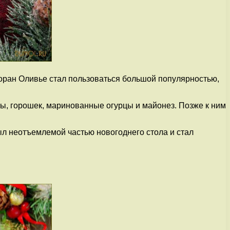
торан Оливье стал пользоваться большой популярностью,
цы, горошек, маринованные огурцы и майонез. Позже к ним
л неотъемлемой частью новогоднего стола и стал