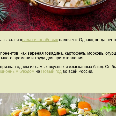
назывался «
салат из крабовых
палочек». Однако, когда рес
понентов, как вареная говядина, картофель, морковь, огур
 много времени и труда для приготовления.
признан одним из самых вкусных и изысканных блюд. Он бы
иционным блюдом
на
Новый год
во всей России.