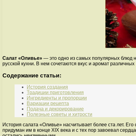
Салат «Оливье»
— это одно из самых популярных блюд н
русской кухни. В нем сочетаются вкус и аромат различны
Содержание статьи:
История создания
Традиции приготовления
Ингредиенты и пропорции
Вариации рецепта
Подача и декорирование
Полезные советы и хитрости
История салата «Оливье» насчитывает более ста лет. Ег
придуман им в конце XIX века и с тех пор завоевал серд
остались неизменными.