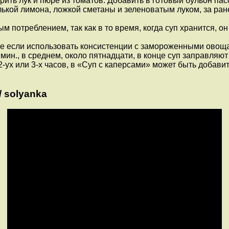
ить лук и пюре из томатов. Добавить в готовый бульон пасс
олькой лимона, ложкой сметаны и зеленоватым луком, за ра
 потреблением, так как в то время, когда суп хранится, о
ае если использовать консистенции с замороженными овощами
 мин., в среднем, около пятнадцати, в конце суп заправля
-ух или 3-х часов, в «Суп с каперсами» может быть добави
 solyanka