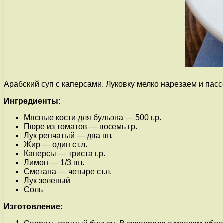
Арабский суп с каперсами. Луковку мелко нарезаем и пасс
Ингредиенты
:
Мясные кости для бульона — 500 г.р.
Пюре из томатов — восемь гр.
Лук репчатый — два шт.
Жир — один ст.л.
Каперсы — триста г.р.
Лимон — 1/3 шт.
Сметана — четыре ст.л.
Лук зеленый
Соль
Изготовление
: