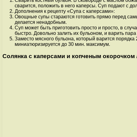
Сварить костный бульон. В сковороде с маслом обжар
сварится, положить в него каперсы. Суп подают с д
Дополнения к рецепту «Супа с каперсами»:
Овощные супы стараются готовить прямо перед самым
делается ненадобным.
Суп может быть приготовить просто и просто, в случ
быстро. Довольно залить их бульоном, и варить пара
Заместо мясного бульона, который варится порядка 2
миниатюризируется до 30 мин. максимум.
Cолянка с каперсами и копченым окорочком /