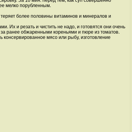
ировку. За 10 мин. перед тем, как суп совершенно
нее мелко порубленным.
н теряет более половины витаминов и минералов и
. Их и резать и чистить не надо, и готовятся они очень
ют за ранее обжаренными кореньями и пюре из томатов.
ть консервированное мясо или рыбу, изготовление