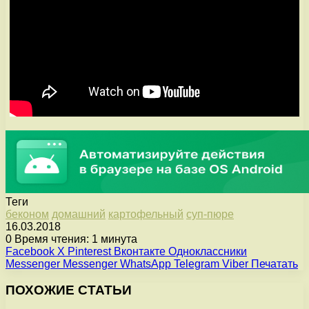
Теги
беконом
домашний
картофельный
суп-пюре
16.03.2018
0
Время чтения: 1 минута
Facebook
X
Pinterest
Вконтакте
Одноклассники
Messenger
Messenger
WhatsApp
Telegram
Viber
Печатать
ПОХОЖИЕ СТАТЬИ