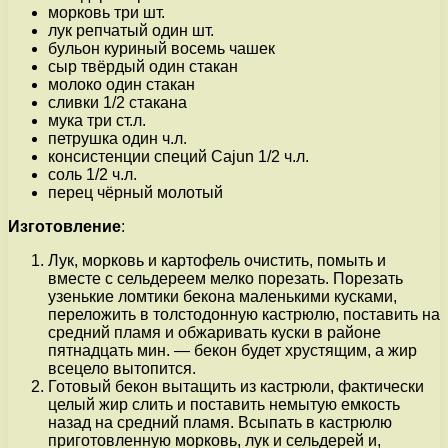
морковь три шт.
лук репчатый один шт.
бульон куриный восемь чашек
сыр твёрдый один стакан
молоко один стакан
сливки 1/2 стакана
мука три ст.л.
петрушка один ч.л.
консистенции специй Cajun 1/2 ч.л.
соль 1/2 ч.л.
перец чёрный молотый
Изготовление
:
Лук, морковь и картофель очистить, помыть и
вместе с сельдереем мелко порезать. Порезать
узенькие ломтики бекона маленькими кусками,
переложить в толстодонную кастрюлю, поставить на
средний пламя и обжаривать куски в районе
пятнадцать мин. — бекон будет хрустящим, а жир
всецело вытопится.
Готовый бекон вытащить из кастрюли, фактически
целый жир слить и поставить немытую емкость
назад на средний пламя. Всыпать в кастрюлю
приготовленную морковь, лук и сельдерей и,