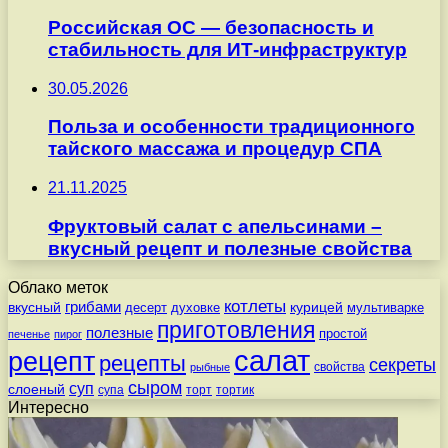
Российская ОС — безопасность и
стабильность для ИТ-инфраструктур
30.05.2026
Польза и особенности традиционного
тайского массажа и процедур СПА
21.11.2025
Фруктовый салат с апельсинами –
вкусный рецепт и полезные свойства
Облако меток
котлеты
вкусный
грибами
курицей
десерт
духовке
мультиварке
приготовления
полезные
простой
печенье
пирог
салат
рецепт
рецепты
секреты
свойства
рыбные
сыром
суп
слоеный
супа
торт
тортик
Интересно