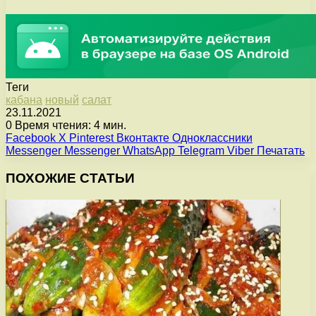
Теги
кабана
новый
салат
23.11.2021
0
Время чтения: 4 мин.
Facebook
X
Pinterest
Вконтакте
Одноклассники
Messenger
Messenger
WhatsApp
Telegram
Viber
Печатать
ПОХОЖИЕ СТАТЬИ