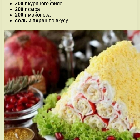
200 г
куриного филе
200 г
сыра
200 г
майонеза
соль
и
перец
по вкусу