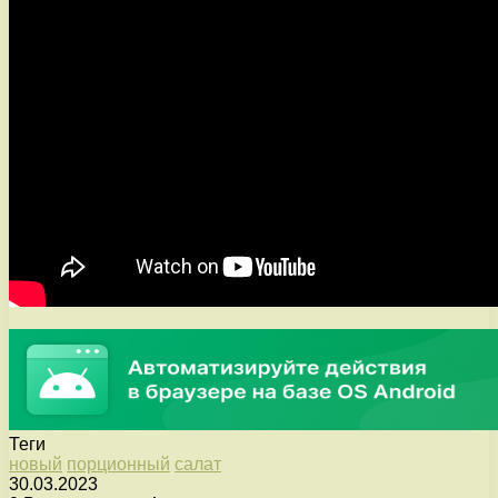
Теги
новый
порционный
салат
30.03.2023