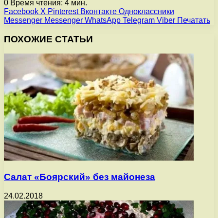
0
Время чтения: 4 мин.
Facebook
X
Pinterest
Вконтакте
Одноклассники
Messenger
Messenger
WhatsApp
Telegram
Viber
Печатать
ПОХОЖИЕ СТАТЬИ
Салат «Боярский» без майонеза
24.02.2018