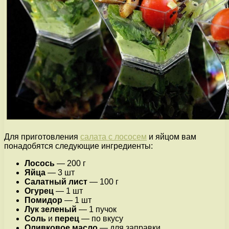
Для приготовления
салата с лососем
и яйцом вам
понадобятся следующие ингредиенты:
Лосось
— 200 г
Яйца
— 3 шт
Салатный лист
— 100 г
Огурец
— 1 шт
Помидор
— 1 шт
Лук зеленый
— 1 пучок
Соль
и
перец
— по вкусу
Оливковое масло
— для заправки