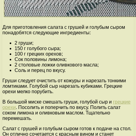
Для приготовления салата с грушей и голубым сыром
понадобятся следующие ингредиенты:
2 груши;
150 г голубого сыра;
100 г грецких орехов;
Сок половины лимона;
2 столовые ложки оливкового масла;
Соль и перец по вкусу.
Груши следует очистить от кожуры и нарезать тонкими
ломтиками. Голубой сыр нарезать кубиками. Грецкие
орехи мелко порубить.
В большой миске смешать груши, голубой сыр и
грецкие
орехи
. Посолить и поперчить по вкусу. Полить салат
соком лимона и оливковым маслом. Тщательно
перемешать.
Салат с грушей и голубым сыром готов к подаче на стол.
Он отлично сочетается с красным вином и станет