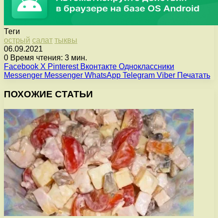
Теги
острый
салат
тыквы
06.09.2021
0
Время чтения: 3 мин.
Facebook
X
Pinterest
Вконтакте
Одноклассники
Messenger
Messenger
WhatsApp
Telegram
Viber
Печатать
ПОХОЖИЕ СТАТЬИ