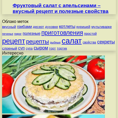
Фруктовый салат с апельсинами –
вкусный рецепт и полезные свойства
Облако меток
котлеты
вкусный
грибами
курицей
десерт
духовке
мультиварке
приготовления
полезные
простой
печенье
пирог
салат
рецепт
рецепты
секреты
свойства
рыбные
сыром
суп
слоеный
супа
торт
тортик
Интересно