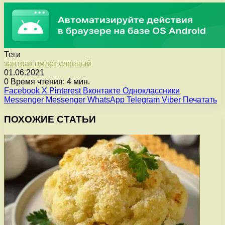
Теги
завтрак
омлет
слоеный
01.06.2021
0
Время чтения: 4 мин.
Facebook
X
Pinterest
Вконтакте
Одноклассники
Messenger
Messenger
WhatsApp
Telegram
Viber
Печатать
ПОХОЖИЕ СТАТЬИ