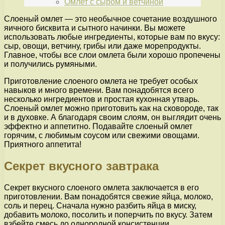
Омлет с сыром и ветчиной
Слоеный омлет — это необычное сочетание воздушного
яичного бисквита и сытного начинки. Вы можете
использовать любые ингредиенты, которые вам по вкусу:
сыр, овощи, ветчину, грибы или даже морепродукты.
Главное, чтобы все слои омлета были хорошо пропечены
и получились румяными.
Приготовление слоеного омлета не требует особых
навыков и много времени. Вам понадобятся всего
несколько ингредиентов и простая кухонная утварь.
Слоеный омлет можно приготовить как на сковороде, так
и в духовке. А благодаря своим слоям, он выглядит очень
эффектно и аппетитно. Подавайте слоеный омлет
горячим, с любимым соусом или свежими овощами.
Приятного аппетита!
Секрет вкусного завтрака
Секрет вкусного слоеного омлета заключается в его
приготовлении. Вам понадобятся свежие яйца, молоко,
соль и перец. Сначала нужно разбить яйца в миску,
добавить молоко, посолить и поперчить по вкусу. Затем
взбейте смесь до однородной консистенции.