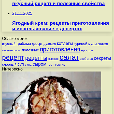
вкусный рецепт и полезные свойства
21.11.2025
Ягодный крем: рецепты приготовления
и использование в десертах
Облако меток
котлеты
вкусный
грибами
курицей
десерт
духовке
мультиварке
приготовления
полезные
простой
печенье
пирог
салат
рецепт
рецепты
секреты
свойства
рыбные
сыром
суп
слоеный
супа
торт
тортик
Интересно