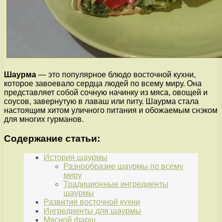
Шаурма
— это популярное блюдо восточной кухни,
которое завоевало сердца людей по всему миру. Она
представляет собой сочную начинку из мяса, овощей и
соусов, завернутую в лаваш или питу. Шаурма стала
настоящим хитом уличного питания и обожаемым снэком
для многих гурманов.
Содержание статьи:
История шаурмы
Разнообразие шаурмы по всему
миру
Традиционные ингредиенты
шаурмы
Развитие восточной кухни
Ингредиенты для шаурмы
Мясной фарш