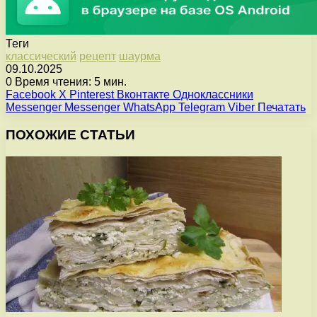
Теги
классический
рецепт
шаурма
09.10.2025
0
Время чтения: 5 мин.
Facebook
X
Pinterest
Вконтакте
Одноклассники
Messenger
Messenger
WhatsApp
Telegram
Viber
Печатать
ПОХОЖИЕ СТАТЬИ