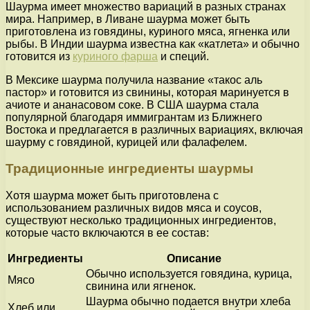
Шаурма имеет множество вариаций в разных странах
мира. Например, в Ливане шаурма может быть
приготовлена из говядины, куриного мяса, ягненка или
рыбы. В Индии шаурма известна как «катлета» и обычно
готовится из
куриного фарша
и специй.
В Мексике шаурма получила название «такос аль
пастор» и готовится из свинины, которая маринуется в
ачиоте и ананасовом соке. В США шаурма стала
популярной благодаря иммигрантам из Ближнего
Востока и предлагается в различных вариациях, включая
шаурму с говядиной, курицей или фалафелем.
Традиционные ингредиенты шаурмы
Хотя шаурма может быть приготовлена с
использованием различных видов мяса и соусов,
существуют несколько традиционных ингредиентов,
которые часто включаются в ее состав:
Ингредиенты
Описание
Обычно используется говядина, курица,
Мясо
свинина или ягненок.
Шаурма обычно подается внутри хлеба
Хлеб или