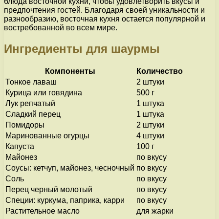
блюда восточной кухни, чтобы удовлетворить вкусы и
предпочтения гостей. Благодаря своей уникальности и
разнообразию, восточная кухня остается популярной и
востребованной во всем мире.
Ингредиенты для шаурмы
Компоненты
Количество
Тонкое лаваш
2 штуки
Курица или говядина
500 г
Лук репчатый
1 штука
Сладкий перец
1 штука
Помидоры
2 штуки
Маринованные огурцы
4 штуки
Капуста
100 г
Майонез
по вкусу
Соусы: кетчуп, майонез, чесночный
по вкусу
Соль
по вкусу
Перец черный молотый
по вкусу
Специи: куркума, паприка, карри
по вкусу
Растительное масло
для жарки