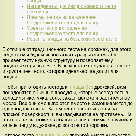
пиццы
Ингредиенты для бездрожжевого теста
для пиццы
Преимущества использования
бездрожжевого теста для пиццы
Советы по приготовлению
бездрожжевого теста для пиццы
Рецепты пиццы на бездрожжевом тесте
В отличие от традиционного теста на дрожжах, для этого
рецепта мы будем использовать разрыхлитель. Он
придает тесту нужную структуру и позволяет ему
подняться при выпечке. В результате получается тонкое
и хрустящее тесто, которое идеально подходит для
пиццы.
Чтобы приготовить тесто для
пиццы без
дрожжей, вам
понадобятся обычные продукты, которые всегда есть в
холодильнике: мука, соль, сахар, молоко и растительное
масло. Все они смешиваются вместе и замешиваются до
однородной массы. Затем тесто раскатывается на
плоской поверхности и выкладывается на противень. На
этом этапе вы можете добавить свои любимые начинки и
запечь пиццу в духовке до золотистой корочки.
Готовое тесто
для пиццы без
дрожжей имеет множество