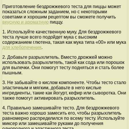
Приготовление бездрожжевого теста для пиццы может
показаться сложным заданием, но с некоторыми
советами и хорошим рецептом вы сможете получить
вкусную и ароматную
пиццу.
1. Используйте качественную муку. Для бездрожжевого
теста лучше всего подойдет мука с высоким
содержанием глютена, такая как мука типа «00» или мука
для хлебопечения
.
2. Добавьте разрыхлитель. Вместо дрожжей можно
использовать разрыхлитель, такой как сода или порошок
для выпечки. Они помогут тесту подняться и стать более
пышным.
3. Не забывайте о кислом компоненте. Чтобы тесто стало
эластичным и мягким, добавьте в него кислые
ингредиенты, такие как йогурт, кефир или сыворотка. Они
также помогут активировать разрыхлитель.
4. Правильно замешивайте тесто. Для бездрожжевого
теста важно хорошо замесить его, чтобы разрыхлитель
равномерно распределился по всему тесту. Используйте
миксер или замешивайте руками до получения
однородного и эластичного теста.