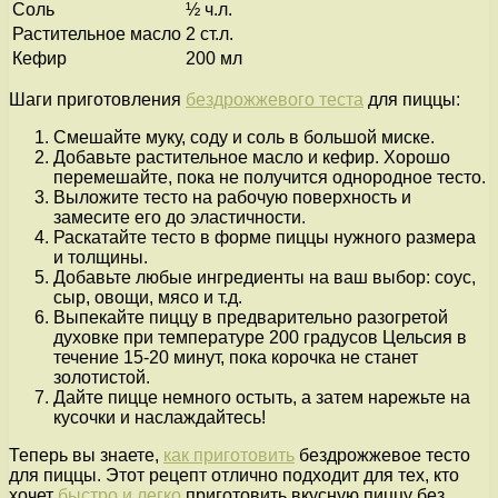
Соль
½ ч.л.
Растительное масло
2 ст.л.
Кефир
200 мл
Шаги приготовления
бездрожжевого теста
для пиццы:
Смешайте муку, соду и соль в большой миске.
Добавьте растительное масло и кефир. Хорошо
перемешайте, пока не получится однородное тесто.
Выложите тесто на рабочую поверхность и
замесите его до эластичности.
Раскатайте тесто в форме пиццы нужного размера
и толщины.
Добавьте любые ингредиенты на ваш выбор: соус,
сыр, овощи, мясо и т.д.
Выпекайте пиццу в предварительно разогретой
духовке при температуре 200 градусов Цельсия в
течение 15-20 минут, пока корочка не станет
золотистой.
Дайте пицце немного остыть, а затем нарежьте на
кусочки и наслаждайтесь!
Теперь вы знаете,
как приготовить
бездрожжевое тесто
для пиццы. Этот рецепт отлично подходит для тех, кто
хочет
быстро и легко
приготовить вкусную пиццу без