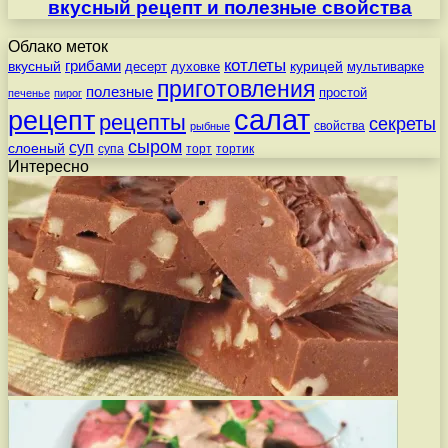
вкусный рецепт и полезные свойства
Облако меток
котлеты
вкусный
грибами
курицей
десерт
духовке
мультиварке
приготовления
полезные
простой
печенье
пирог
салат
рецепт
рецепты
секреты
свойства
рыбные
сыром
суп
слоеный
супа
торт
тортик
Интересно