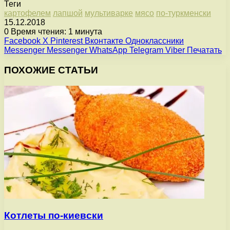
Теги
картофелем
лапшой
мультиварке
мясо
по-туркменски
15.12.2018
0
Время чтения: 1 минута
Facebook
X
Pinterest
Вконтакте
Одноклассники
Messenger
Messenger
WhatsApp
Telegram
Viber
Печатать
ПОХОЖИЕ СТАТЬИ
Котлеты по-киевски