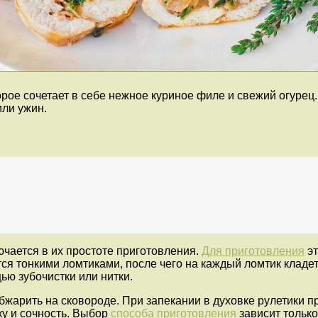
орое сочетает в себе нежное куриное филе и свежий огурец
или ужин.
чается в их простоте приготовления.
Для приготовления
эт
я тонкими ломтиками, после чего на каждый ломтик кладет
ью зубочистки или нитки.
бжарить на сковороде. При запекании в духовке рулетики п
ку и сочность. Выбор
способа приготовления
зависит только