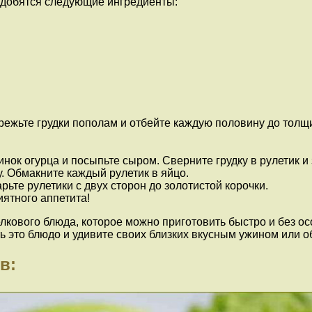
адобятся следующие ингредиенты:
зрежьте грудки пополам и отбейте каждую половину до толщи
нок огурца и посыпьте сыром. Сверните грудку в рулетик и 
у. Обмакните каждый рулетик в яйцо.
ьте рулетики с двух сторон до золотистой корочки.
иятного аппетита!
кового блюда, которое можно приготовить быстро и без осо
ь это блюдо и удивите своих близких вкусным ужином или о
в: