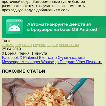
проточной воды. Замороженные тушки быстро
размораживаются, в случае если их поместить
прохладную воду с добавлением соли.
Теги
кальмаром
салат
соусом
сыром
чесночным
25.04.2019
0
Время чтения: 1 минута
Facebook
X
Pinterest
Вконтакте
Одноклассники
Messenger
Messenger
WhatsApp
Telegram
Viber
Печатать
ПОХОЖИЕ СТАТЬИ