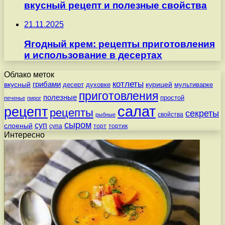
вкусный рецепт и полезные свойства
21.11.2025
Ягодный крем: рецепты приготовления
и использование в десертах
Облако меток
котлеты
вкусный
грибами
курицей
десерт
духовке
мультиварке
приготовления
полезные
простой
печенье
пирог
салат
рецепт
рецепты
секреты
свойства
рыбные
сыром
суп
слоеный
супа
торт
тортик
Интересно