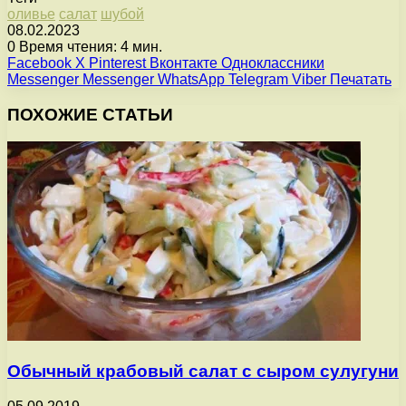
оливье
салат
шубой
08.02.2023
0
Время чтения: 4 мин.
Facebook
X
Pinterest
Вконтакте
Одноклассники
Messenger
Messenger
WhatsApp
Telegram
Viber
Печатать
ПОХОЖИЕ СТАТЬИ
Обычный крабовый салат с сыром сулугуни