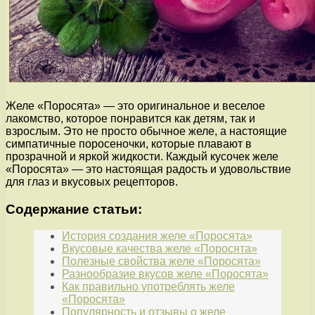
Желе «Поросята» — это оригинальное и веселое
лакомство, которое понравится как детям, так и
взрослым. Это не просто обычное желе, а настоящие
симпатичные поросеночки, которые плавают в
прозрачной и яркой жидкости. Каждый кусочек желе
«Поросята» — это настоящая радость и удовольствие
для глаз и вкусовых рецепторов.
Содержание статьи:
История создания желе «Поросята»
Вкусовые качества желе «Поросята»
Полезные свойства желе «Поросята»
Разнообразие вкусов желе «Поросята»
Как правильно употреблять желе
«Поросята»
Популярность и отзывы о желе