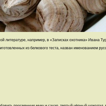
ой литературе, например, в «Записках охотника» Ивана Ту
приготовленных из белкового теста, назван именованием р
Добавить просеянную муку и сахар, тертый чёрный шоколад,