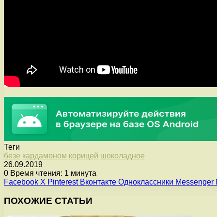
Теги
безе
кардамоном
корицей
шоколадное
26.09.2019
0
Время чтения: 1 минута
Facebook
X
Pinterest
Вконтакте
Одноклассники
Messenger
ПОХОЖИЕ СТАТЬИ