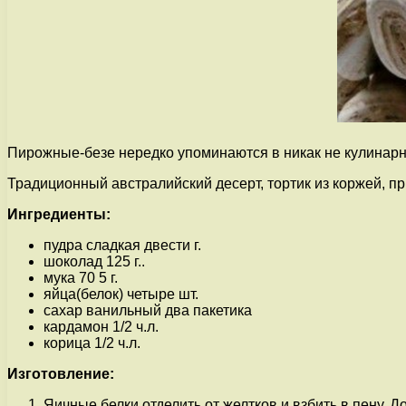
Пирожные-безе нередко упоминаются в никак не кулинарн
Традиционный австралийский десерт, тортик из коржей, 
Ингредиенты:
пудра сладкая двести г.
шоколад 125 г..
мука 70 5 г.
яйца(белок) четыре шт.
сахар ванильный два пакетика
кардамон 1/2 ч.л.
корица 1/2 ч.л.
Изготовление:
Яичные белки отделить от желтков и взбить в пену. 