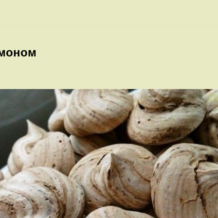
м
амоном