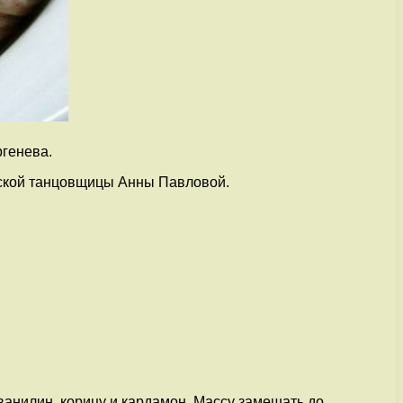
ргенева.
усской танцовщицы Анны Павловой.
 ванилин, корицу и кардамон. Массу замешать до